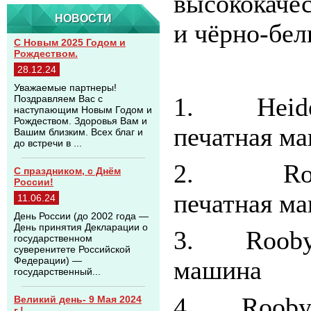
высококачес
НОВОСТИ
и чёрно-бе
С Новым 2025 Годом и
Рождеством.
28.12.24
Уважаемые партнеры!
Поздравляем Вас с
1. Heidelb
наступающим Новым Годом и
Рождеством. Здоровья Вам и
печатная ма
Вашим близким. Всех благ и
до встречи в ...
2. Roland
С праздником, с Днём
России!
печатная ма
11.06.24
День России (до 2002 года —
День принятия Декларации о
3. Rоoby 5
государственном
суверенитете Российской
Федерации) —
машина
государственный...
4. Rooby 5
Великий день- 9 Мая 2024
г.!